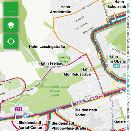
Leaflet
Navigation
Sprache
öffnen
 | Kartografie und Gestaltung: © 
Kontakt
Datenschutz
Baumgardt Consultants GbR
Impressum
Dein RTV
, Kartendaten: © 